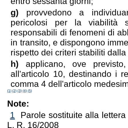
entro sessanta giorni;
g)
provvedono a individuar
pericolosi per la viabilità
responsabili di fenomeni di ab
in transito, e dispongono immed
rispetto dei criteri stabiliti dal
h)
applicano, ove previsto,
all'articolo 10, destinando i re
comma 4 dell'articolo medesi
(1)
(2)
(3)
(4)
(5)
Note:
1
Parole sostituite alla lette
L. R. 16/2008