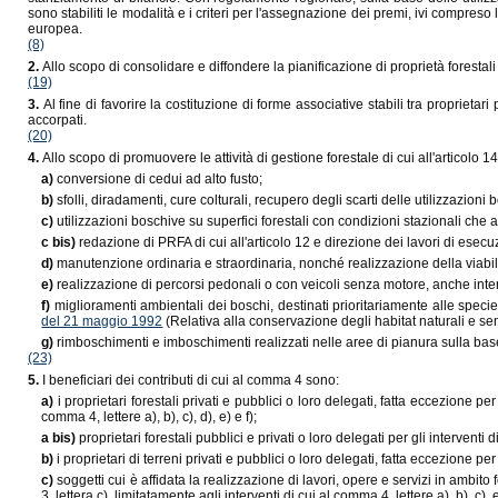
sono stabiliti le modalità e i criteri per l'assegnazione dei premi, ivi compreso
europea.
(8)
2.
Allo scopo di consolidare e diffondere la pianificazione di proprietà forestali 
(19)
3.
Al fine di favorire la costituzione di forme associative stabili tra proprieta
accorpati.
(20)
4.
Allo scopo di promuovere le attività di gestione forestale di cui all'articolo 1
a)
conversione di cedui ad alto fusto;
b)
sfolli, diradamenti, cure colturali, recupero degli scarti delle utilizzazioni 
c)
utilizzazioni boschive su superfici forestali con condizioni stazionali che a
c bis)
redazione di PRFA di cui all'articolo 12 e direzione dei lavori di esec
d)
manutenzione ordinaria e straordinaria, nonché realizzazione della viabilità
e)
realizzazione di percorsi pedonali o con veicoli senza motore, anche interni 
f)
miglioramenti ambientali dei boschi, destinati prioritariamente alle specie 
del 21 maggio 1992
(Relativa alla conservazione degli habitat naturali e sem
g)
rimboschimenti e imboschimenti realizzati nelle aree di pianura sulla bas
(23)
5.
I beneficiari dei contributi di cui al comma 4 sono:
a)
i proprietari forestali privati e pubblici o loro delegati, fatta eccezione per
comma 4, lettere a), b), c), d), e) e f);
a bis)
proprietari forestali pubblici e privati o loro delegati per gli interventi 
b)
i proprietari di terreni privati e pubblici o loro delegati, fatta eccezione pe
c)
soggetti cui è affidata la realizzazione di lavori, opere e servizi in ambit
3, lettera c), limitatamente agli interventi di cui al comma 4, lettere a), b), c), e