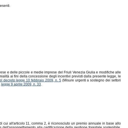
esenti.
mprese e delle piccole e medie imprese del Friuli Venezia Giulia e modifiche alle
alità ai fini della concessione degli incentivi previsti dalla presente legge, le
del decreto legge 10 febbraio 2009, n. 5
(Misure urgenti a sostegno dei settori
a
legge 9 aprile 2009, n. 33
.
ne di cui all'articolo 11, comma 2, è riconosciuto un premio annuale in base allo
e dell'assoggettamento alla certificazione della gestione forestale sostenibile,