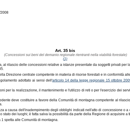
6/2008
Art. 35 bis
(Concessioni sui beni del demanio regionale rientranti nella viabilità forestale)
(1)
l rilascio delle concessioni relative a istanze presentate da soggetti privati per la
35.
la Direzione centrale competente in materia di risorse forestali e in conformità all
golamento adottato ai sensi dell'
articolo 14 della legge regionale 15 ottobre 200
r la realizzazione, il mantenimento e l'utilizzo di reti o per l'esercizio dei serviz
iedente deve costituire a favore della Comunità di montagna competente al rilasci
a.
a a causa dell'inadempimento degli obblighi indicati nell'atto di concessione o 
o stato dei luoghi; è fatta salva la possibilità da parte della Regione di acquisire a 
mma 1 spetta alle Comunità di montagna.