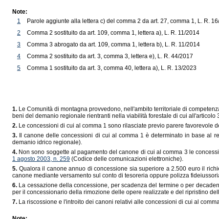
Note:
1
Parole aggiunte alla lettera c) del comma 2 da art. 27, comma 1, L. R. 1
2
Comma 2 sostituito da art. 109, comma 1, lettera a), L. R. 11/2014
3
Comma 3 abrogato da art. 109, comma 1, lettera b), L. R. 11/2014
4
Comma 2 sostituito da art. 3, comma 3, lettera e), L. R. 44/2017
5
Comma 1 sostituito da art. 3, comma 40, lettera a), L. R. 13/2023
1.
Le Comunità di montagna provvedono, nell'ambito territoriale di competenza, a
beni del demanio regionale rientranti nella viabilità forestale di cui all'articolo 
2.
Le concessioni di cui al comma 1 sono rilasciate previo parere favorevole del
3.
Il canone delle concessioni di cui al comma 1 è determinato in base al re
demanio idrico regionale).
4.
Non sono soggette al pagamento del canone di cui al comma 3 le concessioni pe
1 agosto 2003, n. 259
(Codice delle comunicazioni elettroniche).
5.
Qualora il canone annuo di concessione sia superiore a 2.500 euro il rich
canone mediante versamento sul conto di tesoreria oppure polizza fideiussori
6.
La cessazione della concessione, per scadenza del termine o per decadenz
per il concessionario della rimozione delle opere realizzate e del ripristino dell
7.
La riscossione e l'introito dei canoni relativi alle concessioni di cui al co
Note: