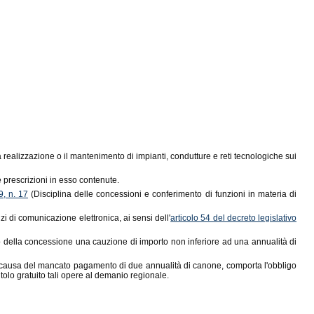
 realizzazione o il mantenimento di impianti, condutture e reti tecnologiche sui
e prescrizioni in esso contenute.
9, n. 17
(Disciplina delle concessioni e conferimento di funzioni in materia di
i di comunicazione elettronica, ai sensi dell'
articolo 54 del decreto legislativo
o della concessione una cauzione di importo non inferiore ad una annualità di
a causa del mancato pagamento di due annualità di canone, comporta l'obbligo
titolo gratuito tali opere al demanio regionale.