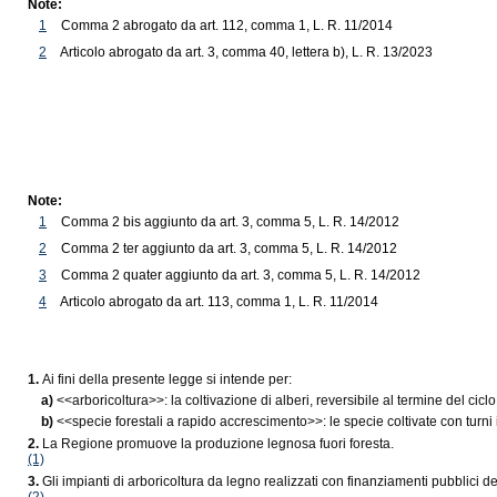
Note:
1
Comma 2 abrogato da art. 112, comma 1, L. R. 11/2014
2
Articolo abrogato da art. 3, comma 40, lettera b), L. R. 13/2023
Note:
1
Comma 2 bis aggiunto da art. 3, comma 5, L. R. 14/2012
2
Comma 2 ter aggiunto da art. 3, comma 5, L. R. 14/2012
3
Comma 2 quater aggiunto da art. 3, comma 5, L. R. 14/2012
4
Articolo abrogato da art. 113, comma 1, L. R. 11/2014
1.
Ai fini della presente legge si intende per:
a)
<<arboricoltura>>: la coltivazione di alberi, reversibile al termine del cic
b)
<<specie forestali a rapido accrescimento>>: le specie coltivate con turni i
2.
La Regione promuove la produzione legnosa fuori foresta.
(1)
3.
Gli impianti di arboricoltura da legno realizzati con finanziamenti pubblici