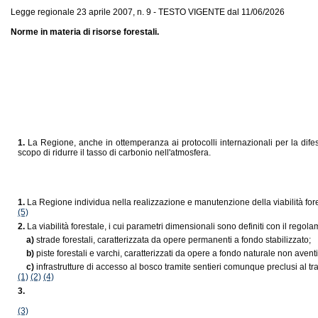
Legge regionale 23 aprile 2007, n. 9 - TESTO VIGENTE dal 11/06/2026
Norme in materia di risorse forestali.
1.
La Regione, anche in ottemperanza ai protocolli internazionali per la dif
scopo di ridurre il tasso di carbonio nell'atmosfera.
1.
La Regione individua nella realizzazione e manutenzione della viabilità fore
(5)
2.
La viabilità forestale, i cui parametri dimensionali sono definiti con il regolam
a)
strade forestali, caratterizzata da opere permanenti a fondo stabilizzato;
b)
piste forestali e varchi, caratterizzati da opere a fondo naturale non avent
c)
infrastrutture di accesso al bosco tramite sentieri comunque preclusi al tr
(1)
(2)
(4)
3.
(3)