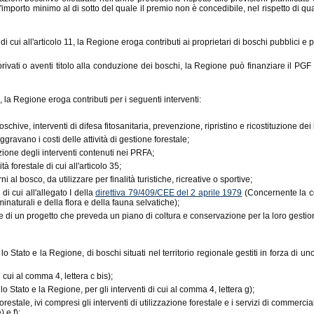
 l'importo minimo al di sotto del quale il premio non è concedibile, nel rispetto di q
di cui all'articolo 11, la Regione eroga contributi ai proprietari di boschi pubblici e 
ri privati o aventi titolo alla conduzione dei boschi, la Regione può finanziare il PGF
4, la Regione eroga contributi per i seguenti interventi:
boschive, interventi di difesa fitosanitaria, prevenzione, ripristino e ricostituzione de
ggravano i costi delle attività di gestione forestale;
uzione degli interventi contenuti nei PRFA;
 forestale di cui all'articolo 35;
al bosco, da utilizzare per finalità turistiche, ricreative o sportive;
di cui all'allegato I della
direttiva 79/409/CEE del 2 aprile 1979
(Concernente la con
inaturali e della flora e della fauna selvatiche);
e di un progetto che preveda un piano di coltura e conservazione per la loro gestio
 lo Stato e la Regione, di boschi situati nel territorio regionale gestiti in forza di uno
di cui al comma 4, lettera c bis);
r lo Stato e la Regione, per gli interventi di cui al comma 4, lettera g);
o forestale, ivi compresi gli interventi di utilizzazione forestale e i servizi di comm
) e f);