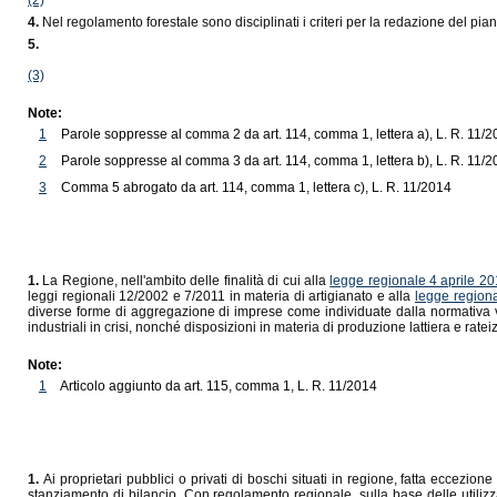
(2)
4.
Nel regolamento forestale sono disciplinati i criteri per la redazione del pian
5.
(3)
Note:
1
Parole soppresse al comma 2 da art. 114, comma 1, lettera a), L. R. 11/
2
Parole soppresse al comma 3 da art. 114, comma 1, lettera b), L. R. 11/
3
Comma 5 abrogato da art. 114, comma 1, lettera c), L. R. 11/2014
1.
La Regione, nell'ambito delle finalità di cui alla
legge regionale 4 aprile 20
leggi regionali 12/2002 e 7/2011 in materia di artigianato e alla
legge region
diverse forme di aggregazione di imprese come individuate dalla normativa vigen
industriali in crisi, nonché disposizioni in materia di produzione lattiera e rate
Note:
1
Articolo aggiunto da art. 115, comma 1, L. R. 11/2014
1.
Ai proprietari pubblici o privati di boschi situati in regione, fatta eccezio
stanziamento di bilancio. Con regolamento regionale, sulla base delle utilizzaz