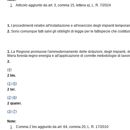
1
Articolo aggiunto da art. 3, comma 15, lettera a), L. R. 7/2024
1.
I procedimenti relativi all'installazione e all'esercizio degli impianti tempora
2.
Sono comunque fatti salvi gli obblighi di legge per le fattispecie che costitui
1.
La Regione promuove l'ammodernamento delle dotazioni, degli impianti, delle s
filiera foresta-legno-energia e all'applicazione di corrette metodologie di lavoro
2.
(4)
2 bis.
(1)
(5)
2 ter.
(2)
(6)
2 quater.
(3)
(7)
Note:
1
Comma 2 bis aggiunto da art. 64, comma 20, L. R. 17/2010