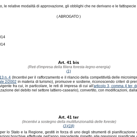
o, le relative modalità di approvazione, gli obblighi che ne derivano e le fattispecie 
( ABROGATO )
2014
2014
Art. 41 bis
(Reti d'impresa della filiera foresta-legno-energia)
(1)
13 n. 4
(Incentivi per il rafforzamento e il rilancio della competitività delle microi
ale 2/2002
in materia di turismo), promuove e sostiene, riconoscendo criteri di premi
te fra cui, in particolare, le reti di impresa di cui all'
articolo 3, comma 4 ter, 
izzazione del debito nel settore lattiero-caseario), convertito, con modificazioni, dall
Art. 41 ter
(Incentivi a sostegno della multifunzionalità delle foreste)
(1)
(18)
ne per lo Stato e la Regione, gestiti in forza di uno degli strumenti di pianificazio
ioni boschive effettuate nell'anno precedente rispetto alle previsioni pianificate 