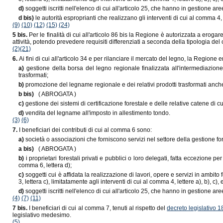
d)
soggetti iscritti nell'elenco di cui all'articolo 25, che hanno in gestione ar
d bis)
le autorità esproprianti che realizzano gli interventi di cui al comma 4, 
(9)
(10)
(12)
(15)
(24)
5 bis.
Per le finalità di cui all'articolo 86 bis la Regione è autorizzata a eroga
attività, potendo prevedere requisiti differenziati a seconda della tipologia del 
(2)
(21)
6.
Ai fini di cui all'articolo 34 e per rilanciare il mercato del legno, la Regione e
a)
gestione della borsa del legno regionale finalizzata all'intermediazion
trasformati;
b)
promozione del legname regionale e dei relativi prodotti trasformati anche 
b bis)
( ABROGATA )
c)
gestione dei sistemi di certificazione forestale e delle relative catene di cus
d)
vendita del legname all'imposto in allestimento tondo.
(3)
(6)
7.
I beneficiari dei contributi di cui al comma 6 sono:
a)
società o associazioni che forniscono servizi nel settore della gestione fores
a bis)
( ABROGATA )
b)
i proprietari forestali privati e pubblici o loro delegati, fatta eccezione per
comma 6, lettera d);
c)
soggetti cui è affidata la realizzazione di lavori, opere e servizi in ambit
3, lettera c), limitatamente agli interventi di cui al comma 4, lettere a), b), c), e
d)
soggetti iscritti nell'elenco di cui all'articolo 25, che hanno in gestione ar
(4)
(7)
(11)
7 bis.
I beneficiari di cui al comma 7, tenuti al rispetto del
decreto legislativo 1
legislativo medesimo.
(5)