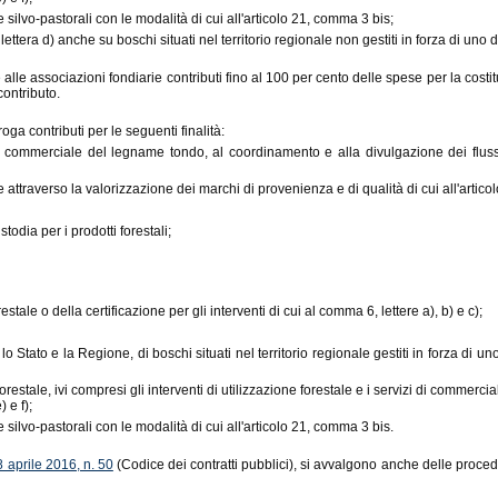
ee silvo-pastorali con le modalità di cui all'articolo 21, comma 3 bis;
lettera d) anche su boschi situati nel territorio regionale non gestiti in forza di uno de
re alle associazioni fondiarie contributi fino al 100 per cento delle spese per la cos
contributo.
roga contributi per le seguenti finalità:
e commerciale del legname tondo, al coordinamento e alla divulgazione dei flussi i
attraverso la valorizzazione dei marchi di provenienza e di qualità di cui all'articol
todia per i prodotti forestali;
tale o della certificazione per gli interventi di cui al comma 6, lettere a), b) e c);
 lo Stato e la Regione, di boschi situati nel territorio regionale gestiti in forza di uno
o forestale, ivi compresi gli interventi di utilizzazione forestale e i servizi di comm
) e f);
ee silvo-pastorali con le modalità di cui all'articolo 21, comma 3 bis.
8 aprile 2016, n. 50
(Codice dei contratti pubblici), si avvalgono anche delle procedur