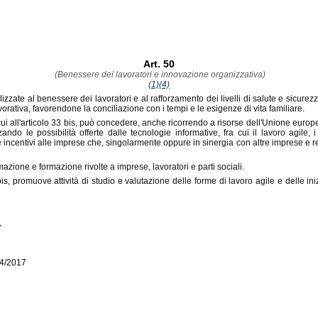
Art. 50
(Benessere dei lavoratori e innovazione organizzativa)
(1)
(4)
izzate al benessere dei lavoratori e al rafforzamento dei livelli di salute e sicurez
vorativa, favorendone la conciliazione con i tempi e le esigenze di vita familiare.
 cui all'articolo 33 bis, può concedere, anche ricorrendo a risorse dell'Unione europ
ndo le possibilità offerte dalle tecnologie informative, fra cui il lavoro agile,
centivi alle imprese che, singolarmente oppure in sinergia con altre imprese e realt
mazione e formazione rivolte a imprese, lavoratori e parti sociali.
 bis, promuove attività di studio e valutazione delle forme di lavoro agile e delle i
7
44/2017