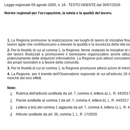
Legge regionale 09 agosto 2005, n. 18 - TESTO VIGENTE dal 30/07/2026
Norme regionali per l'occupazione, la tutela e la qualità del lavoro.
1.
La Regione promuove la realizzazione nei luoghi di lavoro di iniziative final
lavoro agile che contribuiscano a elevare la qualità e la sicurezza della vita la
2.
Per le finalità di cui al comma 1, la Regione, ferme restando le iniziative di
del lavoro finalizzati a promuovere il benessere organizzativo anche utilizza
potenziamento delle dotazioni informatiche. La Regione può altresì concedere in
dei propri lavoratori e a favore della comunità.
3.
Per le finalità di cui al comma 1, la Regione promuove altresì azioni di infor
4.
La Regione, per il tramite dell'Osservatorio regionale di cui all'articolo 28
nonché dei loro effetti.
Note:
1
Rubrica dell'articolo sostituita da art. 7, comma 4, lettera a), L. R. 44/201
2
Parole sostituite al comma 1 da art. 7, comma 4, lettera b), L. R. 44/2017
3
Lettera a bis) del comma 1 aggiunta da art. 7, comma 4, lettera c), L. R. 
4
Articolo sostituito da art. 36, comma 1, L. R. 17/2020