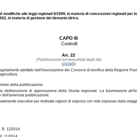
modifiche alle leggi regionali 9/1999, in materia di concessioni regionali per lo 
002, in materia di gestione del demanio idrico.
CAPO III
Controlli
Art. 22
(Pubblicazione ed esecutività degli atti)
(1)
(3)
(5)
on regolamento adottato dall'Associazione dei Consorzi di bonifica della Regione Fri
agricoltura.
ermine della pubblicazione.
lla deliberazione di approvazione della Giunta regionale. La trasmissione all'
ne dell'avvenuta pubblicazione.
iatamente esecutive per motivate ragioni di urgenza con voto espresso dalla maggi
L. R. 11/2014
. R. 11/2014