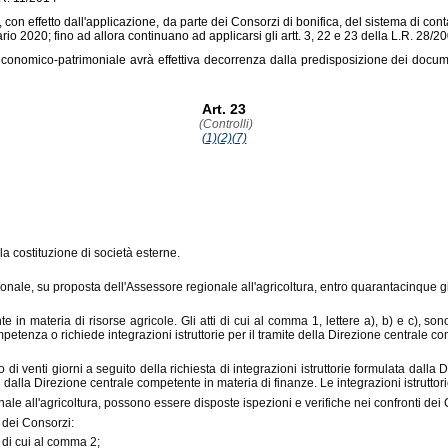
 con effetto dall'applicazione, da parte dei Consorzi di bonifica, del sistema di con
nziario 2020; fino ad allora continuano ad applicarsi gli artt. 3, 22 e 23 della L.R. 28/
conomico-patrimoniale avrà effettiva decorrenza dalla predisposizione dei docume
Art. 23
(Controlli)
(1)
(2)
(7)
la costituzione di società esterne.
ionale, su proposta dell'Assessore regionale all'agricoltura, entro quarantacinque g
e in materia di risorse agricole. Gli atti di cui al comma 1, lettere a), b) e c), 
ompetenza o richiede integrazioni istruttorie per il tramite della Direzione centrale c
 venti giorni a seguito della richiesta di integrazioni istruttorie formulata dalla 
dalla Direzione centrale competente in materia di finanze. Le integrazioni istruttor
le all'agricoltura, possono essere disposte ispezioni e verifiche nei confronti dei 
 dei Consorzi:
ni di cui al comma 2;