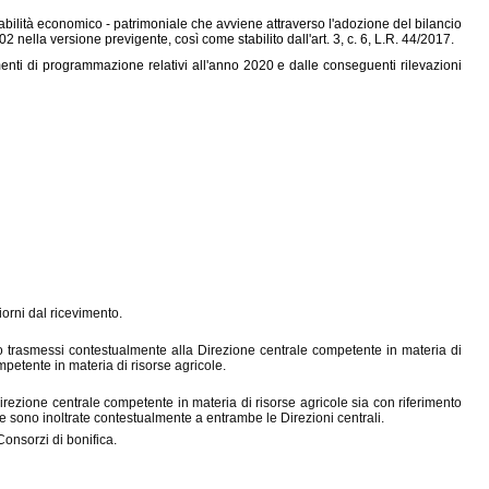
tabilità economico - patrimoniale che avviene attraverso l'adozione del bilancio
2002 nella versione previgente, così come stabilito dall'art. 3, c. 6, L.R. 44/2017.
nti di programmazione relativi all'anno 2020 e dalle conseguenti rilevazioni
iorni dal ricevimento.
sono trasmessi contestualmente alla Direzione centrale competente in materia di
ompetente in materia di risorse agricole.
Direzione centrale competente in materia di risorse agricole sia con riferimento
ie sono inoltrate contestualmente a entrambe le Direzioni centrali.
Consorzi di bonifica.