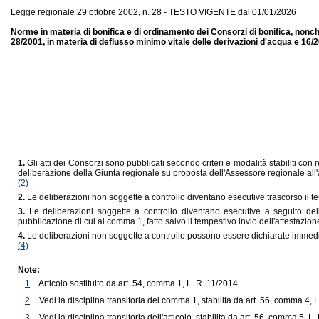
Legge regionale 29 ottobre 2002, n. 28 - TESTO VIGENTE dal 01/01/2026
Norme in materia di bonifica e di ordinamento dei Consorzi di bonifica, nonché 
28/2001, in materia di deflusso minimo vitale delle derivazioni d'acqua e 16/2
1.
Gli atti dei Consorzi sono pubblicati secondo criteri e modalità stabiliti c
deliberazione della Giunta regionale su proposta dell'Assessore regionale all'
(2)
2.
Le deliberazioni non soggette a controllo diventano esecutive trascorso il t
3.
Le deliberazioni soggette a controllo diventano esecutive a seguito de
pubblicazione di cui al comma 1, fatto salvo il tempestivo invio dell'attestazio
4.
Le deliberazioni non soggette a controllo possono essere dichiarate immed
(4)
Note:
1
Articolo sostituito da art. 54, comma 1, L. R. 11/2014
2
Vedi la disciplina transitoria del comma 1, stabilita da art. 56, comma 4, 
3
Vedi la disciplina transitoria dell'articolo, stabilita da art. 56, comma 5, L