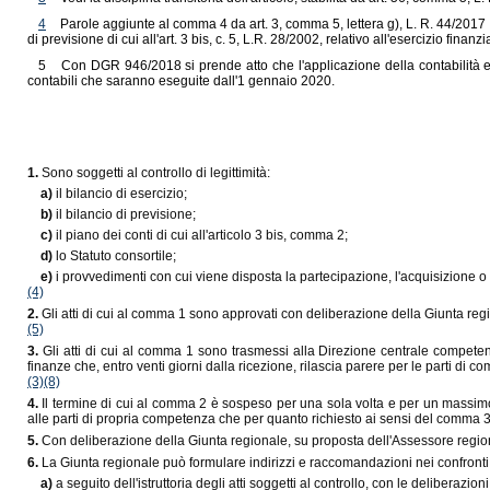
4
Parole aggiunte al comma 4 da art. 3, comma 5, lettera g), L. R. 44/2017 ,
di previsione di cui all'art. 3 bis, c. 5, L.R. 28/2002, relativo all'esercizio fina
5
Con DGR 946/2018 si prende atto che l'applicazione della contabilità e
contabili che saranno eseguite dall'1 gennaio 2020.
1.
Sono soggetti al controllo di legittimità:
a)
il bilancio di esercizio;
b)
il bilancio di previsione;
c)
il piano dei conti di cui all'articolo 3 bis, comma 2;
d)
lo Statuto consortile;
e)
i provvedimenti con cui viene disposta la partecipazione, l'acquisizione o 
(4)
2.
Gli atti di cui al comma 1 sono approvati con deliberazione della Giunta reg
(5)
3.
Gli atti di cui al comma 1 sono trasmessi alla Direzione centrale competent
finanze che, entro venti giorni dalla ricezione, rilascia parere per le parti di c
(3)
(8)
4.
Il termine di cui al comma 2 è sospeso per una sola volta e per un massimo di
alle parti di propria competenza che per quanto richiesto ai sensi del comma 3 
5.
Con deliberazione della Giunta regionale, su proposta dell'Assessore regiona
6.
La Giunta regionale può formulare indirizzi e raccomandazioni nei confronti
a)
a seguito dell'istruttoria degli atti soggetti al controllo, con le deliberazio