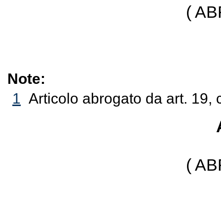
( A
Note:
1
Articolo abrogato da art. 19,
( A