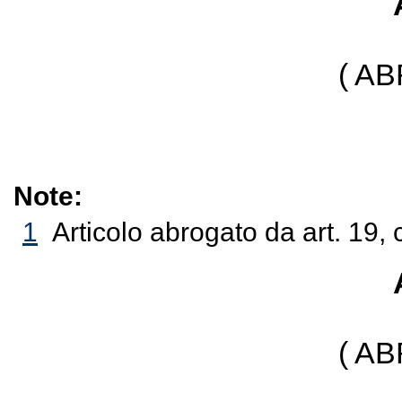
( A
Note:
1
Articolo abrogato da art. 19,
( A