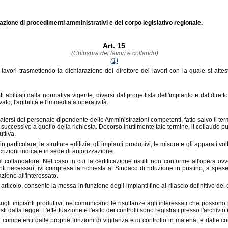
icazione di procedimenti amministrativi e del corpo legislativo regionale.
Art. 15
(Chiusura dei lavori e collaudo)
(1)
lavori trasmettendo la dichiarazione del direttore dei lavori con la quale si attest
etti abilitati dalla normativa vigente, diversi dal progettista dell'impianto e dal d
ato, l'agibilità e l'immediata operatività.
vvalersi del personale dipendente delle Amministrazioni competenti, fatto salvo il ter
uccessivo a quello della richiesta. Decorso inutilmente tale termine, il collaudo p
uttiva.
 in particolare, le strutture edilizie, gli impianti produttivi, le misure e gli apparati
crizioni indicate in sede di autorizzazione.
del collaudatore. Nel caso in cui la certificazione risulti non conforme all'opera ov
necessari, ivi compresa la richiesta al Sindaco di riduzione in pristino, a spese
ione all'interessato.
e articolo, consente la messa in funzione degli impianti fino al rilascio definitivo del 
sugli impianti produttivi, ne comunicano le risultanze agli interessati che possono
dalla legge. L'effettuazione e l'esito dei controlli sono registrati presso l'archivio 
competenti dalle proprie funzioni di vigilanza e di controllo in materia, e dalle 