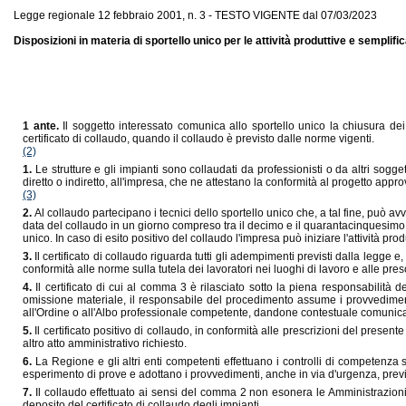
Legge regionale 12 febbraio 2001, n. 3 - TESTO VIGENTE dal 07/03/2023
Disposizioni in materia di sportello unico per le attività produttive e semplif
1 ante.
Il soggetto interessato comunica allo sportello unico la chiusura dei 
certificato di collaudo, quando il collaudo è previsto dalle norme vigenti.
(2)
1.
Le strutture e gli impianti sono collaudati da professionisti o da altri sogg
diretto o indiretto, all'impresa, che ne attestano la conformità al progetto approv
(3)
2.
Al collaudo partecipano i tecnici dello sportello unico che, a tal fine, può a
data del collaudo in un giorno compreso tra il decimo e il quarantacinquesimo s
unico. In caso di esito positivo del collaudo l'impresa può iniziare l'attività prod
3.
Il certificato di collaudo riguarda tutti gli adempimenti previsti dalla legge e,
conformità alle norme sulla tutela dei lavoratori nei luoghi di lavoro e alle pres
4.
Il certificato di cui al comma 3 è rilasciato sotto la piena responsabilità 
omissione materiale, il responsabile del procedimento assume i provvedimenti 
all'Ordine o all'Albo professionale competente, dandone contestuale comunicaz
5.
Il certificato positivo di collaudo, in conformità alle prescrizioni del present
altro atto amministrativo richiesto.
6.
La Regione e gli altri enti competenti effettuano i controlli di competenza 
esperimento di prove e adottano i provvedimenti, anche in via d'urgenza, previsti 
7.
Il collaudo effettuato ai sensi del comma 2 non esonera le Amministrazioni 
deposito del certificato di collaudo degli impianti.