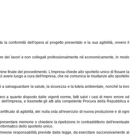
a la conformità dell'opera al progetto presentato e la sua agibilità, ovvero il
irettore dei lavori e non collegati professionalmente né economicamente, in modo
mine finale del procedimento. L'impresa chiede allo sportello unico di fissare la
uò avere luogo a cura dell'impresa, che ne comunica le risultanze allo sportello
 volti a salvaguardare la salute, la sicurezza e la tutela ambientale, nonché la loro
vero a quanto disposto dalle vigenti norme, fatti salvi i casi di mero errore od
 dell'impresa, e trasmette gli atti alla competente Procura della Repubblica e
certificato di agibilità, del nulla osta all'esercizio di nuova produzione e di ogni
 presentare memorie o chiedere la ripetizione in contraddittorio dell'eventuale
informatico dello sportello unico.
connesse responsabilità previste dalla legge, da esercitare successivamente al