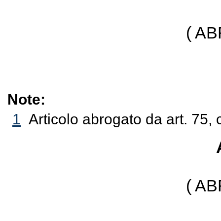
( A
Note:
1
Articolo abrogato da art. 75,
( A