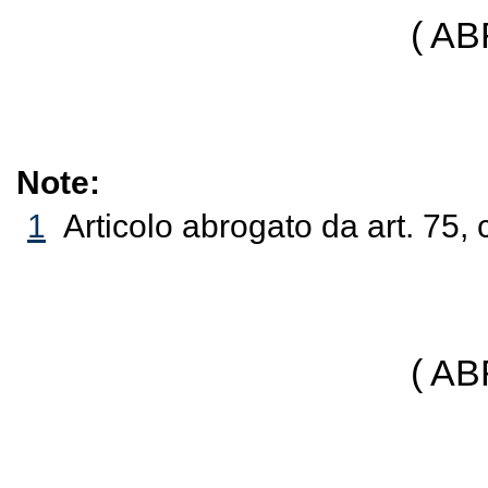
( A
Note:
1
Articolo abrogato da art. 75,
( A