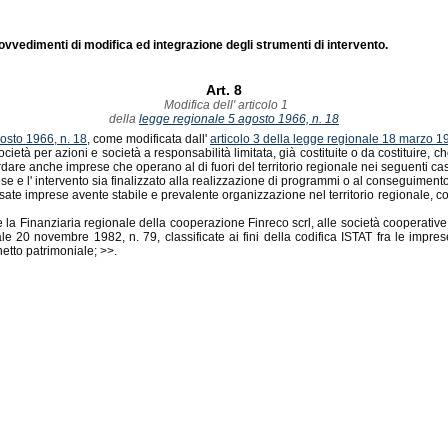
vvedimenti di modifica ed integrazione degli strumenti di intervento.
Art. 8
Modifica dell' articolo 1
della
legge regionale 5 agosto 1966, n. 18
gosto 1966, n. 18
, come modificata dall'
articolo 3 della legge regionale 18 marzo 1
età per azioni e società a responsabilità limitata, già costituite o da costituire, ch
are anche imprese che operano al di fuori del territorio regionale nei seguenti cas
mprese e l' intervento sia finalizzato alla realizzazione di programmi o al conseguimen
teressate imprese avente stabile e prevalente organizzazione nel territorio regionale
la Finanziaria regionale della cooperazione Finreco scrl, alle società cooperative 
ale 20 novembre 1982, n. 79, classificate ai fini della codifica ISTAT fra le impr
netto patrimoniale; >>.