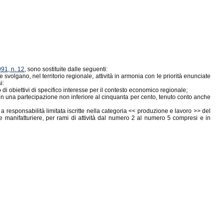
991, n. 12
, sono sostituite dalle seguenti:
e svolgano, nel territorio regionale, attività in armonia con le priorità enunciate
i:
to di obiettivi di specifico interesse per il contesto economico regionale;
, con una partecipazione non inferiore al cinquanta per cento, tenuto conto anche
a responsabilità limitata iscritte nella categoria << produzione e lavoro >> del
ese manifatturiere, per rami di attività dal numero 2 al numero 5 compresi e in