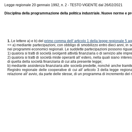
Legge regionale 20 gennaio 1992, n. 2 - TESTO VIGENTE dal 26/02/2021
Disciplina della programmazione della politica industriale. Nuove norme e pro
1.
Le lettere a) e b) del
primo comma dell' articolo 1 della legge regionale 5 a
<< a) mediante partecipazioni, con obbligo di smobilizzo entro dieci anni, in soci
nei programmi economici regionali. Le suddette partecipazioni possono riguard
1) qualora si tratti di società svolgenti attività finanziaria o di servizio alle i
2) qualora si tratti di società miste operanti all' estero, nella quali siano in
di quella della società finanziaria di cui alla presente legge;
b) mediante assistenza finanziaria alle società predette, nonché anche tramite 
Registro regionale delle cooperative di cui all' articolo 3 della legge region
relazione all' avvio, da parte delle stesse, di un programma di incremento del 