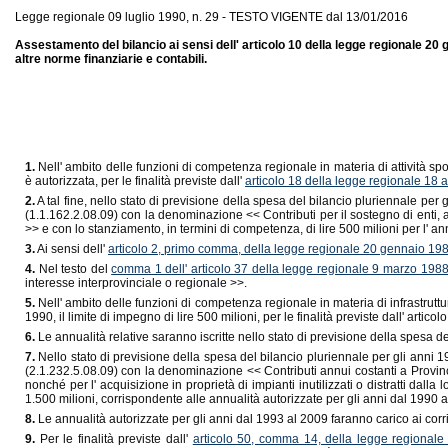
Legge regionale 09 luglio 1990, n. 29 - TESTO VIGENTE dal 13/01/2016
Assestamento del bilancio ai sensi dell' articolo 10 della legge regionale 20 g
altre norme finanziarie e contabili.
1.
Nell' ambito delle funzioni di competenza regionale in materia di attività spo
è autorizzata, per le finalità previste dall'
articolo 18 della legge regionale 18 
2.
A tal fine, nello stato di previsione della spesa del bilancio pluriennale per 
(1.1.162.2.08.09) con la denominazione << Contributi per il sostegno di enti, a
>> e con lo stanziamento, in termini di competenza, di lire 500 milioni per l' a
3.
Ai sensi dell'
articolo 2, primo comma, della legge regionale 20 gennaio 198
4.
Nel testo del
comma 1 dell' articolo 37 della legge regionale 9 marzo 1988
interesse interprovinciale o regionale >>.
5.
Nell' ambito delle funzioni di competenza regionale in materia di infrastrutt
1990, il limite di impegno di lire 500 milioni, per le finalità previste dall' arti
6.
Le annualità relative saranno iscritte nello stato di previsione della spesa d
7.
Nello stato di previsione della spesa del bilancio pluriennale per gli anni 19
(2.1.232.5.08.09) con la denominazione << Contributi annui costanti a Provinci
nonché per l' acquisizione in proprietà di impianti inutilizzati o distratti dall
1.500 milioni, corrispondente alle annualità autorizzate per gli anni dal 1990 a
8.
Le annualità autorizzate per gli anni dal 1993 al 2009 faranno carico ai corr
9.
Per le finalità previste dall'
articolo 50, comma 14, della legge regionale 