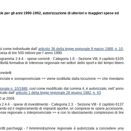
ale per gli anni 1990-1992, autorizzazione di ulteriori e maggiori spese ed
osì come individuate dall'
articolo 36 della legge regionale 9 marzo 1988, n. 10
,
pesa di lire 500 milioni per l' anno 1990.
rogramma 2.4.4. - spese correnti - Categoria 1.6. - Sezione VIII, il capitolo 6105
vità formativa di interesse regionale nei settori dello sport e del tempo libero
predetti.
ovinciale e sovraprovinciale >> viene sostituita dalla locuzione << che rivestano
gionale n. 10/1988
, così come modificato dal comma 4, è autorizzato, nell' anno
icato dall'
articolo 1 della legge regionale 28 giugno 1982, n. 43
.
0 al 2009.
2.4.4. - spese di investimento - Categoria 2.3. - Sezione VIII - il capitolo 6137
nto ed il miglioramento di impianti sportivi, ivi comprese le opere accessorie,
nteresse regionale o interprovinciale >> e con lo stanziamento complessivo di lire
ritti parcheggi - l' Amministrazione regionale è autorizzata a concedere una