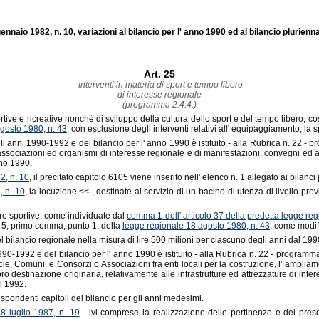
ennaio 1982, n. 10, variazioni al bilancio per l' anno 1990 ed al bilancio plurienn
Art. 25
Interventi in materia di sport e tempo libero
di interesse regionale
(programma 2.4.4.)
rtive e ricreative nonché di sviluppo della cultura dello sport e del tempo libero, c
agosto 1980, n. 43
, con esclusione degli interventi relativi all' equipaggiamento, la s
gli anni 1990-1992 e del bilancio per l' anno 1990 è istituito - alla Rubrica n. 22 - p
ssociazioni ed organismi di interesse regionale e di manifestazioni, convegni ed atti
nno 1990.
2, n. 10
, il precitato capitolo 6105 viene inserito nell' elenco n. 1 allegato ai bilanci 
, n. 10
, la locuzione << , destinate al servizio di un bacino di utenza di livello pr
ure sportive, come individuate dal
comma 1 dell' articolo 37 della predetta legge re
colo 5, primo comma, punto 1, della
legge regionale 18 agosto 1980, n. 43
, come modif
el bilancio regionale nella misura di lire 500 milioni per ciascuno degli anni dal 199
90-1992 e del bilancio per l' anno 1990 è istituito - alla Rubrica n. 22 - programma 
e, Comuni, e Consorzi o Associazioni fra enti locali per la costruzione, l' ampliame
a loro destinazione originaria, relativamente alle infrastrutture ed attrezzature di i
l 1992.
ispondenti capitoli del bilancio per gli anni medesimi.
8 luglio 1987, n. 19
- ivi comprese la realizzazione delle pertinenze e dei presc