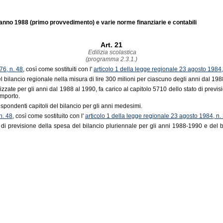
l' anno 1988 (primo provvedimento) e varie norme finanziarie e contabili
Art. 21
Edilizia scolastica
(programma 2.3.1.)
76, n. 48
, così come sostituiti con l'
articolo 1 della legge regionale 23 agosto 1984,
el bilancio regionale nella misura di lire 300 milioni per ciascuno degli anni dal 198
izzate per gli anni dal 1988 al 1990, fa carico al capitolo 5710 dello stato di previ
importo.
ispondenti capitoli del bilancio per gli anni medesimi.
n. 48
, così come sostituito con l'
articolo 1 della legge regionale 23 agosto 1984, n.
to di previsione della spesa del bilancio pluriennale per gli anni 1988-1990 e del 