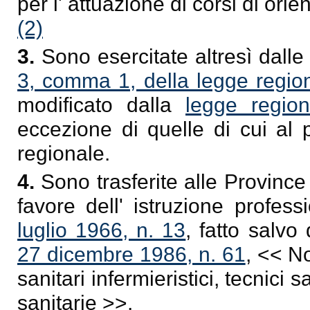
per l' attuazione di corsi di or
(2)
3.
Sono esercitate altresì dalle 
3, comma 1, della legge regio
modificato dalla
legge regio
eccezione di quelle di cui al
regionale.
4.
Sono trasferite alle Province 
favore dell' istruzione profess
luglio 1966, n. 13
, fatto salvo
27 dicembre 1986, n. 61
, << N
sanitari infermieristici, tecnici s
sanitarie >>.