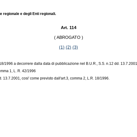
regionale e degli Enti regionali.
Art. 114
( ABROGATO )
(1)
(2)
(3)
R. 18/1996 a decorrere dalla data di pubblicazione nel B.U.R., S.S. n.12 dd. 13.7.20
 comma 1, L. R. 42/1996
 13.7.2001, cosi' come previsto dall'art.3, comma 2, L.R. 18/1996.