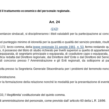
 ed il trattamento economico del personale regionale.
Art. 24
(1)
(2)
 sindacali, si disciplineranno i titoli valutabili per la partecipazione ai concorsi d
el punteggio minimo di idoneità per la quantità e qualità del servizio prestato, risu
olo 172, terzo comma, della
legge regionale 31 agosto 1981, n. 53
, fermo restando qu
tro, il possesso del titolo di studio richiesto per livelli superiori a quello di appar
o equiparata, di segretario principale o equiparata, di coadiutore capo o equiparata
ica redatta dal Direttore regionale, dal Direttore dell' Ente o dal Direttore del Ser
i concorso presso l' Amministrazione e gli Enti regionali, da sottoporre al par
à svolta presso la Segreteria Generale Straordinaria per i problemi del terremoto nonch
inistrazione.
 la formulazione della relazione nonché le modalità per la presentazione di eventu
 l' illegittimita' costituzionale del quinto comma.
i amministrazione del personale, come previsto dall' articolo 60 della L.R. 18/96.