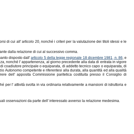
i cui all' articolo 20, nonché i criteri per la valutazione dei titoli stessi e le
ltante dalla relazione di cui al successivo comma.
anto disposto dall'
articolo 5 della legge regionale 18 dicembre 1981, n. 86
, e
tenenza, nonché l' appartenenza, al giorno precedente alla data di entrata in vigore
, di coadiutore principale o equiparata, di addetto tecnico capo o equiparata, di
vizio Autonomo competente e riferentesi alla durata, alla quantità ed alla qualità
ere dell' apposita Commissione paritetica costituita presso il Consiglio di
é per l' attività svolta in via ordinaria relativamente a mansioni di istruttoria e
ali osservazioni da parte dell' interessato avverso la relazione medesima.