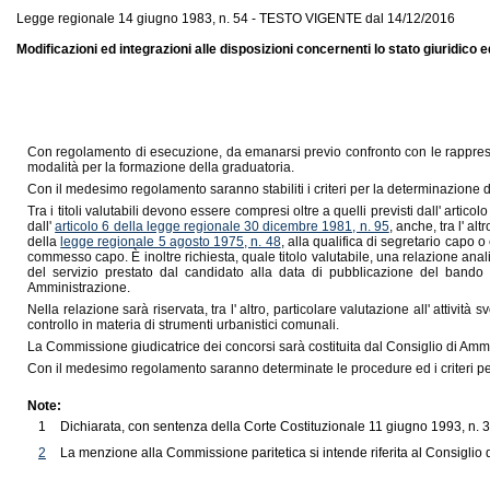
Legge regionale 14 giugno 1983, n. 54 - TESTO VIGENTE dal 14/12/2016
Modificazioni ed integrazioni alle disposizioni concernenti lo stato giuridico
Con regolamento di esecuzione, da emanarsi previo confronto con le rappresentanze
modalità per la formazione della graduatoria.
Con il medesimo regolamento saranno stabiliti i criteri per la determinazione d
Tra i titoli valutabili devono essere compresi oltre a quelli previsti dall' artic
dall'
articolo 6 della legge regionale 30 dicembre 1981, n. 95
, anche, tra l' al
della
legge regionale 5 agosto 1975, n. 48
, alla qualifica di segretario capo 
commesso capo. È inoltre richiesta, quale titolo valutabile, una relazione analit
del servizio prestato dal candidato alla data di pubblicazione del bando d
Amministrazione.
Nella relazione sarà riservata, tra l' altro, particolare valutazione all' attivit
controllo in materia di strumenti urbanistici comunali.
La Commissione giudicatrice dei concorsi sarà costituita dal Consiglio di Amm
Con il medesimo regolamento saranno determinate le procedure ed i criteri per
Note:
1
Dichiarata, con sentenza della Corte Costituzionale 11 giugno 1993, n. 333,
2
La menzione alla Commissione paritetica si intende riferita al Consiglio d