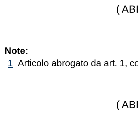
( A
Note:
1
Articolo abrogato da art. 1, 
( A