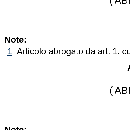
( A
Note:
1
Articolo abrogato da art. 1, 
( A
Note: