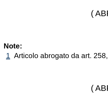
( A
Note:
1
Articolo abrogato da art. 258
( A