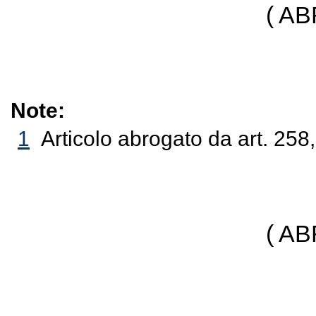
( A
Note:
1
Articolo abrogato da art. 258
( A