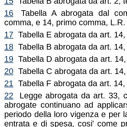
15
Tabella B abrogata da art. 2,
16
Tabella A abrogata dal comb
comma, e 14, primo comma, L.R. 
17
Tabella E abrogata da art. 14
18
Tabella B abrogata da art. 14
19
Tabella D abrogata da art. 14
20
Tabella C abrogata da art. 14
21
Tabella F abrogata da art. 14
22
Legge abrogata da art. 33, c
abrogate continuano ad applicars
periodo della loro vigenza e per l
entrata e di spesa, cosi' come pr