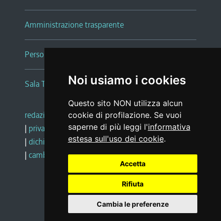
Amministrazione trasparente
Persone e Uffici
Noi usiamo i cookies
Sala Tiziano Tessitori
Questo sito NON utilizza alcun
redazione web
|
note legali
|
glossario
cookie di profilazione. Se vuoi
saperne di più leggi l'
informativa
|
privacy
|
social media policy
estesa sull'uso dei cookie
.
|
dichiarazione di accessibilità
|
feedback
|
cambio preferenze cookie
Accetta
Rifiuta
Realizzato da
Cambia le preferenze