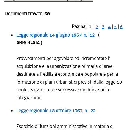
Documenti trovati:
60
Pagina:
1
|
2
|
3
|
4
|
5
|
6
Legge regionale
14 giugno 1967
, n. 12
(
ABROGATA )
Provvedimenti per agevolare ed incrementare l'
acquisizione e la urbanizzazione primaria di aree
destinate all' edilizia economica e popolare e per la
formazione di piani urbanistici previsti dalla legge 18
aprile 1962, n. 167 e successive modificazioni e
integrazioni.
Legge regionale
18 ottobre 1967
, n. 22
Esercizio di funzioni amministrative in materia di