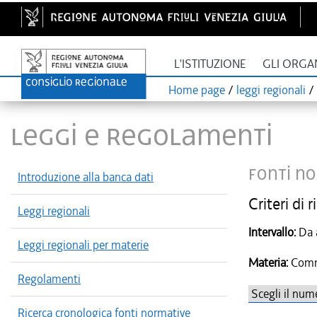
L'ISTITUZIONE
GLI ORGA
Home page
/
leggi regionali
/
LEGGI E REGOLAMENTI
Fonti no
Introduzione alla banca dati
Criteri di r
Leggi regionali
Intervallo:
Leggi regionali per materie
Materia:
Commi
Regolamenti
Ricerca cronologica fonti normative