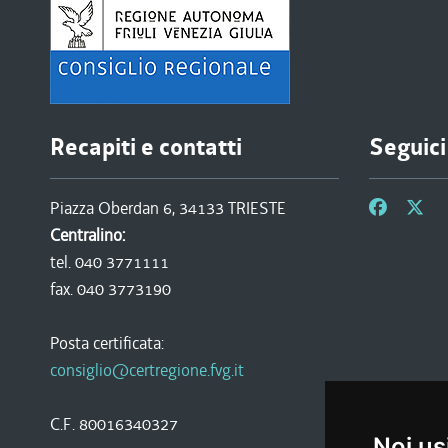
Recapiti e contatti
Seguici
Piazza Oberdan 6, 34133 TRIESTE
Centralino:
tel. 040 3771111
fax. 040 3773190
Posta certificata:
consiglio@certregione.fvg.it
C.F. 80016340327
Noi us