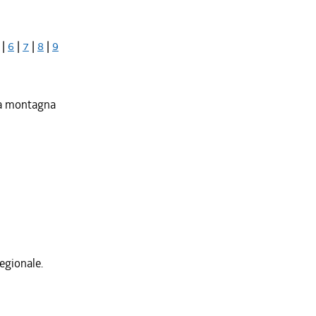
|
6
|
7
|
8
|
9
lla montagna
Regionale.