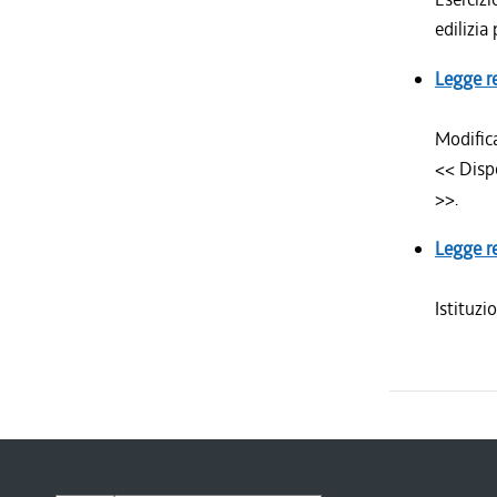
edilizia
Legge r
Modifica
<< Dispo
>>.
Legge r
Istituzi