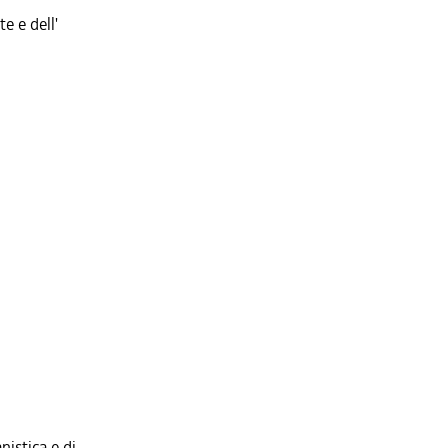
e e dell'
nistica e di