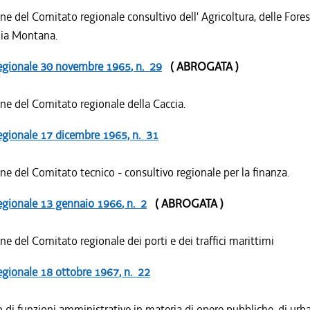
one del Comitato regionale consultivo dell' Agricoltura, delle Forest
ia Montana.
egionale
30 novembre 1965
, n. 29
( ABROGATA )
one del Comitato regionale della Caccia.
egionale
17 dicembre 1965
, n. 31
one del Comitato tecnico - consultivo regionale per la finanza.
egionale
13 gennaio 1966
, n. 2
( ABROGATA )
one del Comitato regionale dei porti e dei traffici marittimi
egionale
18 ottobre 1967
, n. 22
o di funzioni amministrative in materia di opere pubbliche, di urba