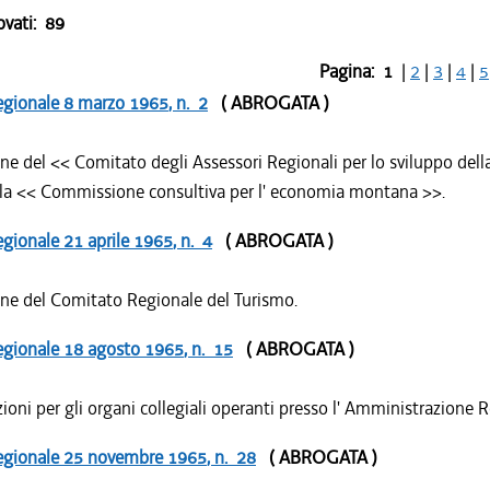
ovati:
89
Pagina:
1
|
2
|
3
|
4
|
5
egionale
8 marzo 1965
, n. 2
( ABROGATA )
one del << Comitato degli Assessori Regionali per lo sviluppo de
lla << Commissione consultiva per l' economia montana >>.
egionale
21 aprile 1965
, n. 4
( ABROGATA )
one del Comitato Regionale del Turismo.
egionale
18 agosto 1965
, n. 15
( ABROGATA )
ioni per gli organi collegiali operanti presso l' Amministrazione 
egionale
25 novembre 1965
, n. 28
( ABROGATA )