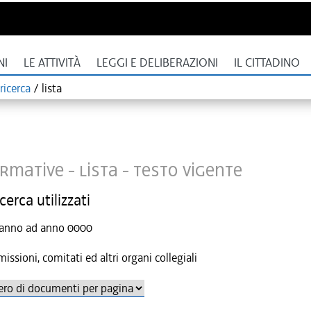
NI
LE ATTIVITÀ
LEGGI E DELIBERAZIONI
IL CITTADINO
ricerca
/
lista
rmative - Lista -
Testo vigente
icerca utilizzati
Da anno ad anno 0000
ssioni, comitati ed altri organi collegiali