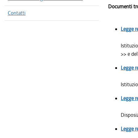
Documenti tr
Contatti
Legge r
Istituzi
>> e de
Legge r
Istituzi
Legge r
Disposiz
Legge r