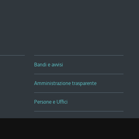
Bandi e avvisi
Amministrazione trasparente
Persone e Uffici
Sala Tiziano Tessitori