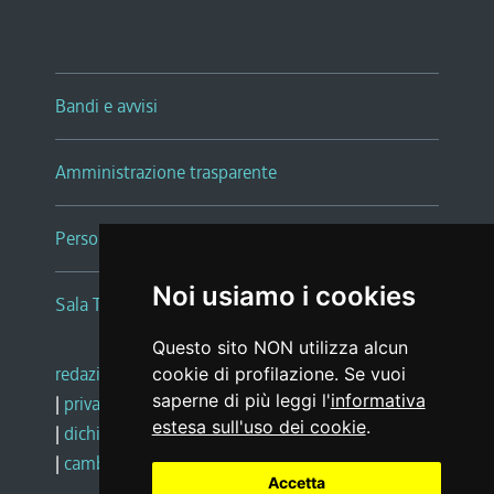
Bandi e avvisi
Amministrazione trasparente
Persone e Uffici
Noi usiamo i cookies
Sala Tiziano Tessitori
Questo sito NON utilizza alcun
redazione web
|
note legali
|
glossario
cookie di profilazione. Se vuoi
saperne di più leggi l'
informativa
|
privacy
|
social media policy
estesa sull'uso dei cookie
.
|
dichiarazione di accessibilità
|
feedback
|
cambio preferenze cookie
Accetta