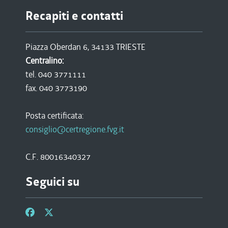
Recapiti e contatti
Piazza Oberdan 6, 34133 TRIESTE
Centralino:
tel. 040 3771111
fax. 040 3773190
Posta certificata:
consiglio@certregione.fvg.it
C.F. 80016340327
Seguici su