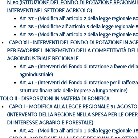
N. 80 (ISTITUZIONE DEL FONDO DI ROTAZIONE REGIONAL
INTERVENTI NEL SETTORE AGRICOLO)
Art. 37 - (Modifica all' articolo 2 della legge regionale 
Art. 38 - (Modifiche all' articolo 5 della legge regionale
Art. 39 - (Modifica all' articolo 7 della legge regionale 
CAPO XII - INTERVENTI DEL FONDO DI ROTAZIONE IN A
PER FAVORIRE L'INCREMENTO DELLA COMPETITIVITÀ DELL
AGROINDUSTRIALE REGIONALE
Art. 40 - (Interventi del Fondo di rotazione a favore della 
agroindustriale)
Art. 41 - (Interventi del Fondo di rotazione per il raffor
struttura finanziaria delle imprese a lungo termine)
ITOLO II - DISPOSIZIONI IN MATERIA DI BONIFICA
CAPO I - MODIFICA ALLA LEGGE REGIONALE 31 AGOSTO 1
(INTERVENTO DELLA REGIONE NELLA SPESA PER LE OPER
DI INTERESSE AGRARIO E FORESTALE)
Art. 42 - (Modifica all' articolo 1 della legge regionale 