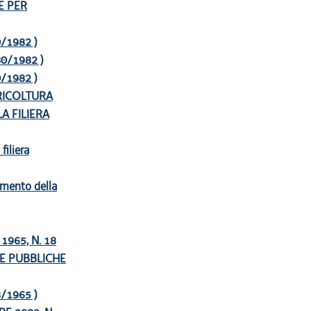
E PER
80/1982 )
 80/1982 )
80/1982 )
GRICOLTURA
A FILIERA
filiera
zamento della
965, N. 18
E PUBBLICHE
18/1965 )