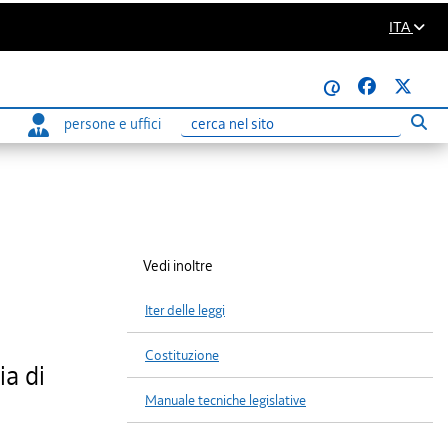
ITA
@
persone e uffici
Eseg
Ricerca
Vedi inoltre
Iter delle leggi
Costituzione
ia di
Manuale tecniche legislative