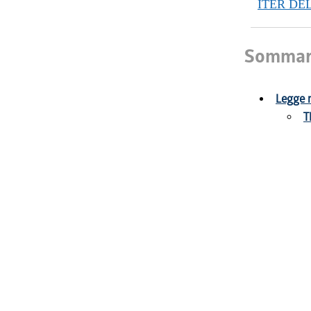
ITER DE
Sommar
Legge r
T