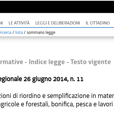
NI
LE ATTIVITÀ
LEGGI E DELIBERAZIONI
IL CITTADINO
ricerca
/
lista
/
sommario legge
rmative - Indice legge -
Testo vigente
egionale
26 giugno 2014
, n.
11
ioni di riordino e semplificazione in mater
agricole e forestali, bonifica, pesca e lavori
.