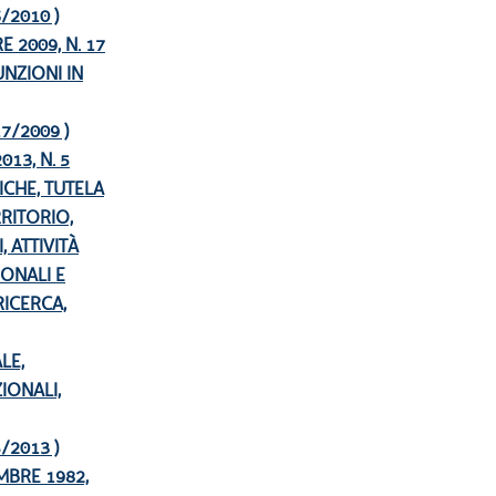
 6/2010 )
 2009, N. 17
NZIONI IN
 17/2009 )
13, N. 5
ICHE, TUTELA
RITORIO,
, ATTIVITÀ
IONALI E
RICERCA,
LE,
IONALI,
 5/2013 )
MBRE 1982,