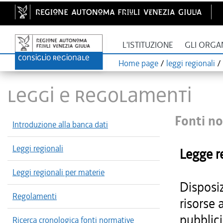
L'ISTITUZIONE
GLI ORGA
Home page
/
leggi regionali
/
LEGGI E REGOLAMENTI
Fonti no
Introduzione alla banca dati
Leggi regionali
Legge r
Leggi regionali per materie
Disposiz
Regolamenti
risorse 
pubblici
Ricerca cronologica fonti normative