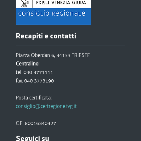
Recapiti e contatti
Piazza Oberdan 6, 34133 TRIESTE
Centralino:
tel. 040 3771111
fax. 040 3773190
Posta certificata:
consiglio@certregione.fvg.it
C.F. 80016340327
Seguici su