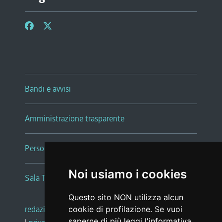
Bandi e avvisi
Amministrazione trasparente
Persone e Uffici
Noi usiamo i cookies
Sala Tiziano Tessitori
Questo sito NON utilizza alcun
redazione web
|
note legali
|
glossario
cookie di profilazione. Se vuoi
saperne di più leggi l'
informativa