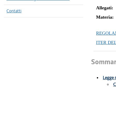
Allegati:
Contatti
Materia:
REGOLAM
ITER DE
Sommar
Legge r
C