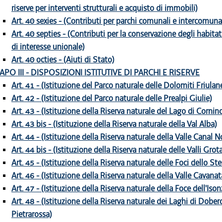
riserve per interventi strutturali e acquisto di immobili)
Art. 40 sexies - (Contributi per parchi comunali e intercomunal
Art. 40 septies - (Contributi per la conservazione degli habitat
di interesse unionale)
Art. 40 octies - (Aiuti di Stato)
APO III - DISPOSIZIONI ISTITUTIVE DI PARCHI E RISERVE
Art. 41 - (Istituzione del Parco naturale delle Dolomiti Friulan
Art. 42 - (Istituzione del Parco naturale delle Prealpi Giulie)
Art. 43 - (Istituzione della Riserva naturale del Lago di Cornin
Art. 43 bis - (Istituzione della Riserva naturale della Val Alba)
Art. 44 - (Istituzione della Riserva naturale della Valle Canal N
Art. 44 bis - (Istituzione della Riserva naturale delle Valli Grot
Art. 45 - (Istituzione della Riserva naturale delle Foci dello Ste
Art. 46 - (Istituzione della Riserva naturale della Valle Cavanat
Art. 47 - (Istituzione della Riserva naturale della Foce dell'Ison
Art. 48 - (Istituzione della Riserva naturale dei Laghi di Dober
Pietrarossa)