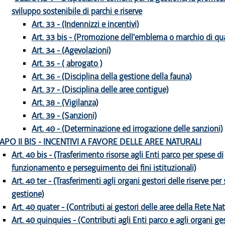
sviluppo sostenibile di parchi e riserve
Art. 33 - (Indennizzi e incentivi)
Art. 33 bis - (Promozione dell'emblema o marchio di qua
Art. 34 - (Agevolazioni)
Art. 35 - ( abrogato )
Art. 36 - (Disciplina della gestione della fauna)
Art. 37 - (Disciplina delle aree contigue)
Art. 38 - (Vigilanza)
Art. 39 - (Sanzioni)
Art. 40 - (Determinazione ed irrogazione delle sanzioni)
APO II BIS - INCENTIVI A FAVORE DELLE AREE NATURALI
Art. 40 bis - (Trasferimento risorse agli Enti parco per spese di
funzionamento e perseguimento dei fini istituzionali)
Art. 40 ter - (Trasferimenti agli organi gestori delle riserve per
gestione)
Art. 40 quater - (Contributi ai gestori delle aree della Rete N
Art. 40 quinquies - (Contributi agli Enti parco e agli organi ges