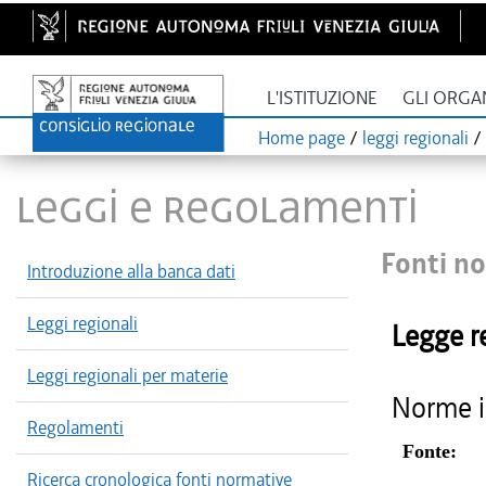
L'ISTITUZIONE
GLI ORGA
Home page
/
leggi regionali
/
LEGGI E REGOLAMENTI
Fonti no
Introduzione alla banca dati
Leggi regionali
Legge r
Leggi regionali per materie
Norme in
Regolamenti
Fonte:
Ricerca cronologica fonti normative