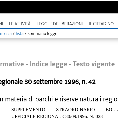
NI
LE ATTIVITÀ
LEGGI E DELIBERAZIONI
IL CITTADINO
ricerca
/
lista
/
sommario legge
rmative - Indice legge -
Testo vigente
egionale
30 settembre 1996
, n.
42
 materia di parchi e riserve naturali regio
SUPPLEMENTO STRAORDINARIO BOLLE
UFFICIALE REGIONALE 30/09/1996, N. 028