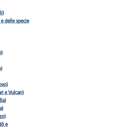
i)
 e delle specie
e)
o)
ovo)
ari e Vulcan)
lla)
a)
zo)
dò e