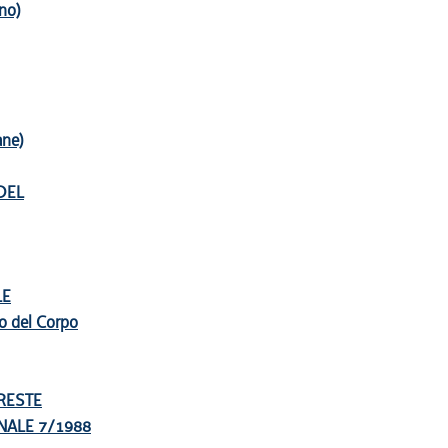
ino)
ane)
DEL
LE
to del Corpo
ORESTE
NALE 7/1988