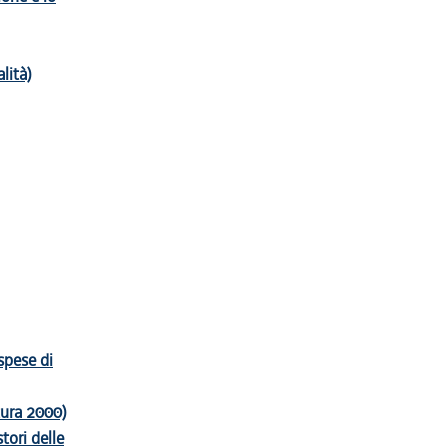
lità)
 spese di
atura 2000)
tori delle