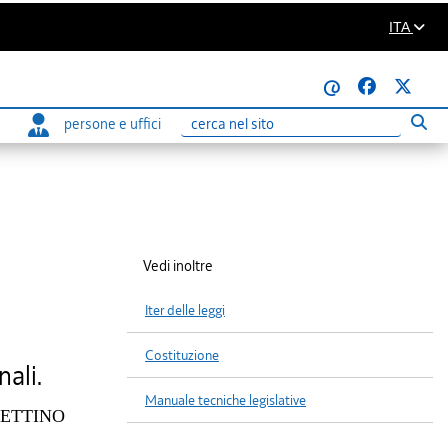
ITA
@
persone e uffici
Eseg
Ricerca
Vedi inoltre
Iter delle leggi
Costituzione
nali.
Manuale tecniche legislative
TTINO