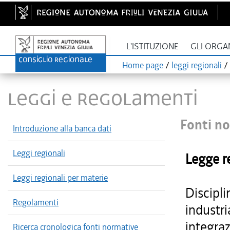
L'ISTITUZIONE
GLI ORGA
Home page
/
leggi regionali
/
LEGGI E REGOLAMENTI
Fonti no
Introduzione alla banca dati
Leggi regionali
Legge r
Leggi regionali per materie
Discipli
Regolamenti
industr
integraz
Ricerca cronologica fonti normative