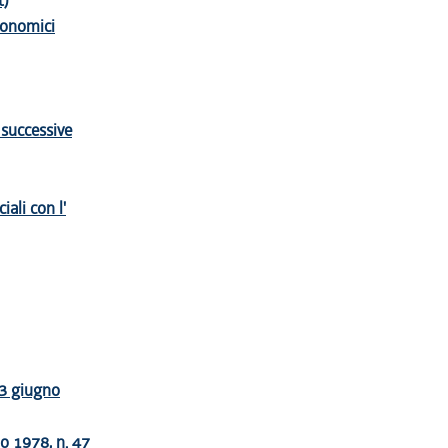
t)
economici
 successive
ali con l'
 3 giugno
no 1978, n. 47