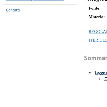
Fonte:
Contatti
Materia:
REGOLAM
ITER DE
Sommar
Legge r
C