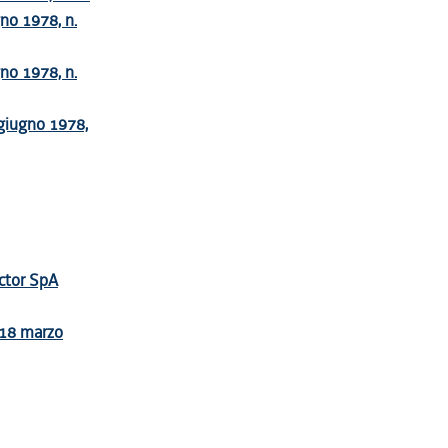
gno 1978, n.
gno 1978, n.
3 giugno 1978,
actor SpA
e 18 marzo