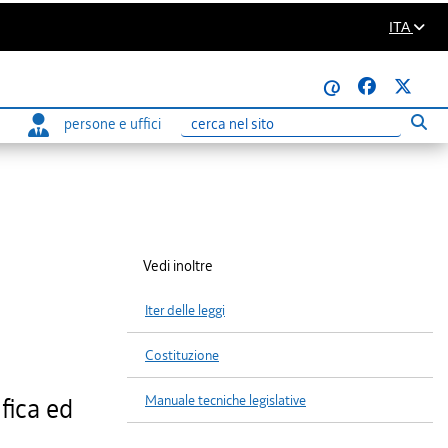
ITA
@
persone e uffici
Eseg
Ricerca
Vedi inoltre
Iter delle leggi
Costituzione
Manuale tecniche legislative
fica ed