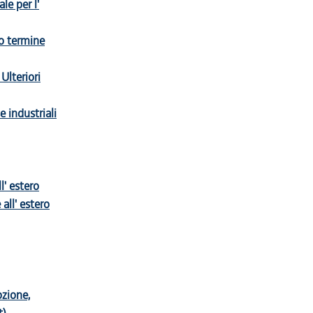
le per l'
io termine
Ulteriori
e industriali
' estero
all' estero
ozione,