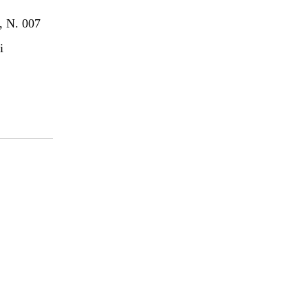
 N. 007
i