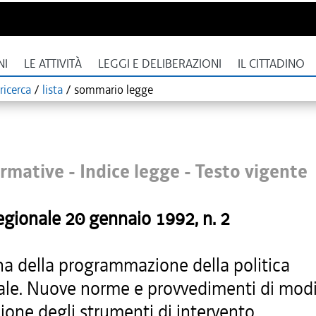
NI
LE ATTIVITÀ
LEGGI E DELIBERAZIONI
IL CITTADINO
ricerca
/
lista
/
sommario legge
rmative - Indice legge -
Testo vigente
egionale
20 gennaio 1992
, n.
2
na della programmazione della politica
iale. Nuove norme e provvedimenti di modi
ione degli strumenti di intervento.