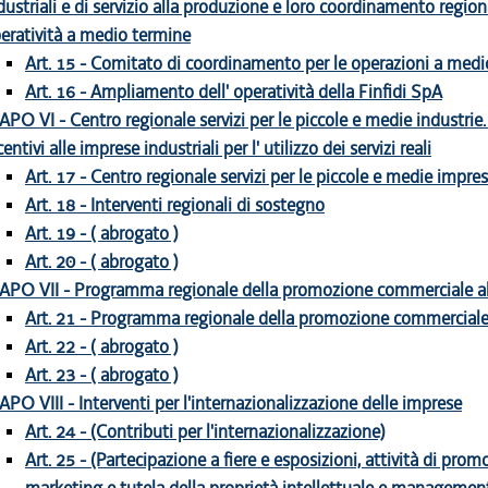
dustriali e di servizio alla produzione e loro coordinamento regiona
eratività a medio termine
Art. 15 - Comitato di coordinamento per le operazioni a med
Art. 16 - Ampliamento dell' operatività della Finfidi SpA
APO VI - Centro regionale servizi per le piccole e medie industrie. 
centivi alle imprese industriali per l' utilizzo dei servizi reali
Art. 17 - Centro regionale servizi per le piccole e medie impres
Art. 18 - Interventi regionali di sostegno
Art. 19 - ( abrogato )
Art. 20 - ( abrogato )
APO VII - Programma regionale della promozione commerciale all
Art. 21 - Programma regionale della promozione commerciale 
Art. 22 - ( abrogato )
Art. 23 - ( abrogato )
APO VIII - Interventi per l'internazionalizzazione delle imprese
Art. 24 - (Contributi per l'internazionalizzazione)
Art. 25 - (Partecipazione a fiere e esposizioni, attività di prom