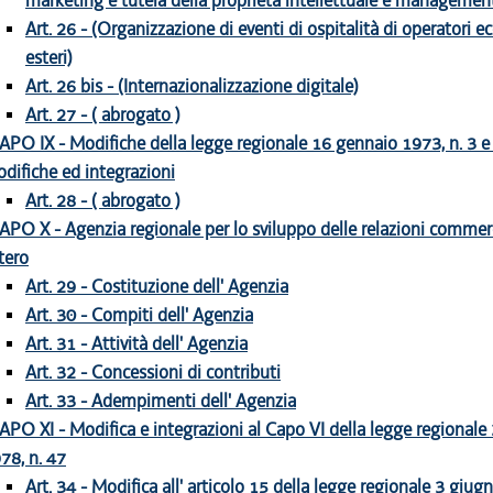
marketing e tutela della proprietà intellettuale e managemen
Art. 26 - (Organizzazione di eventi di ospitalità di operatori 
esteri)
Art. 26 bis - (Internazionalizzazione digitale)
Art. 27 - ( abrogato )
APO IX - Modifiche della legge regionale 16 gennaio 1973, n. 3 e
difiche ed integrazioni
Art. 28 - ( abrogato )
APO X - Agenzia regionale per lo sviluppo delle relazioni commerci
tero
Art. 29 - Costituzione dell' Agenzia
Art. 30 - Compiti dell' Agenzia
Art. 31 - Attività dell' Agenzia
Art. 32 - Concessioni di contributi
Art. 33 - Adempimenti dell' Agenzia
APO XI - Modifica e integrazioni al Capo VI della legge regionale
78, n. 47
Art. 34 - Modifica all' articolo 15 della legge regionale 3 giug