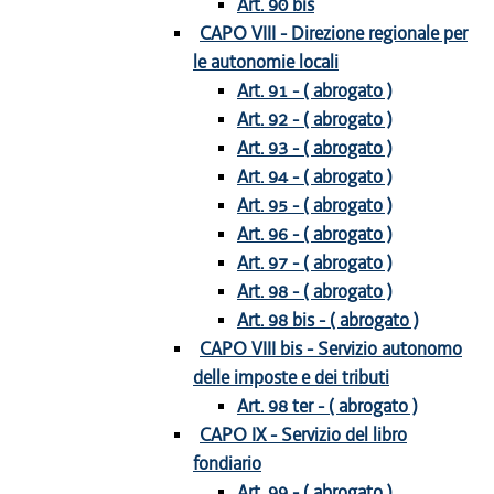
Art. 90 bis
CAPO VIII - Direzione regionale per
le autonomie locali
Art. 91 - ( abrogato )
Art. 92 - ( abrogato )
Art. 93 - ( abrogato )
Art. 94 - ( abrogato )
Art. 95 - ( abrogato )
Art. 96 - ( abrogato )
Art. 97 - ( abrogato )
Art. 98 - ( abrogato )
Art. 98 bis - ( abrogato )
CAPO VIII bis - Servizio autonomo
delle imposte e dei tributi
Art. 98 ter - ( abrogato )
CAPO IX - Servizio del libro
fondiario
Art. 99 - ( abrogato )