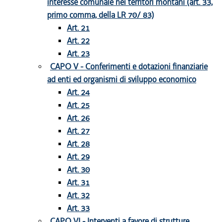
interesse comunale nei territori montani (art. 33,
primo comma, della LR 70/ 83)
Art. 21
Art. 22
Art. 23
CAPO V - Conferimenti e dotazioni finanziarie
ad enti ed organismi di sviluppo economico
Art. 24
Art. 25
Art. 26
Art. 27
Art. 28
Art. 29
Art. 30
Art. 31
Art. 32
Art. 33
CAPO VI - Interventi a favore di strutture