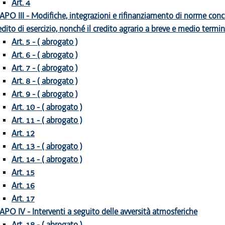
Art. 4
APO III - Modifiche, integrazioni e rifinanziamento di norme conce
edito di esercizio, nonché il credito agrario a breve e medio termi
Art. 5 - ( abrogato )
Art. 6 - ( abrogato )
Art. 7 - ( abrogato )
Art. 8 - ( abrogato )
Art. 9 - ( abrogato )
Art. 10 - ( abrogato )
Art. 11 - ( abrogato )
Art. 12
Art. 13 - ( abrogato )
Art. 14 - ( abrogato )
Art. 15
Art. 16
Art. 17
APO IV - Interventi a seguito delle avversità atmosferiche
Art. 18 - ( abrogato )