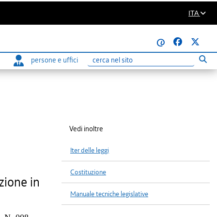
ITA
@
persone e uffici
Eseg
Ricerca
Vedi inoltre
Iter delle leggi
Costituzione
zione in
Manuale tecniche legislative