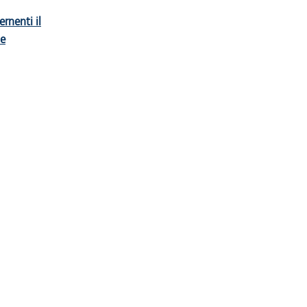
rnenti il
ne