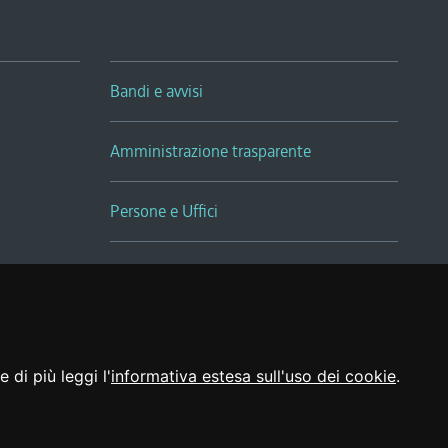
Bandi e avvisi
Amministrazione trasparente
Persone e Uffici
Sala Tiziano Tessitori
Realizzato da
 di più leggi l'
informativa estesa sull'uso dei cookie
.