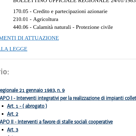
BOLLETTINO UFFICIALE REGIONALE 24/01/1983,
170.05
-
Credito e partecipazioni azionarie
210.01
-
Agricoltura
440.06
-
Calamità naturali - Protezione civile
ENTI DI ATTUAZIONE
LLA LEGGE
io:
egionale 21 gennaio 1983, n. 9
APO I - Interventi integrativi per la realizzazione di impianti collet
Art. 1 - ( abrogato )
Art. 2
APO II - Interventi a favore di stalle sociali cooperative
Art. 3