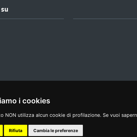
 su
iamo i cookies
l media policy
|
dichiarazione di accessibilità
|
feedback
o NON utilizza alcun cookie di profilazione. Se vuoi saperne
Rifiuta
Cambia le preferenze