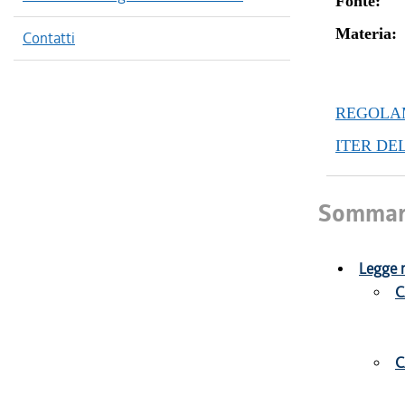
Fonte:
Materia:
Contatti
REGOLAM
ITER DE
Sommar
Legge r
C
C