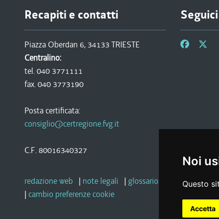
Recapiti e contatti
Seguici
Piazza Oberdan 6, 34133 TRIESTE
Centralino:
tel. 040 3771111
fax. 040 3773190
Posta certificata:
consiglio@certregione.fvg.it
C.F. 80016340327
Noi us
redazione web
|
note legali
|
glossario
|
privacy
|
socia
Questo sit
|
cambio preferenze cookie
Accetta