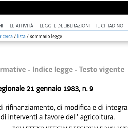
NI
LE ATTIVITÀ
LEGGI E DELIBERAZIONI
IL CITTADINO
ricerca
/
lista
/
sommario legge
rmative - Indice legge -
Testo vigente
egionale
21 gennaio 1983
, n.
9
 rifinanziamento, di modifica e di integra
di interventi a favore dell' agricoltura.