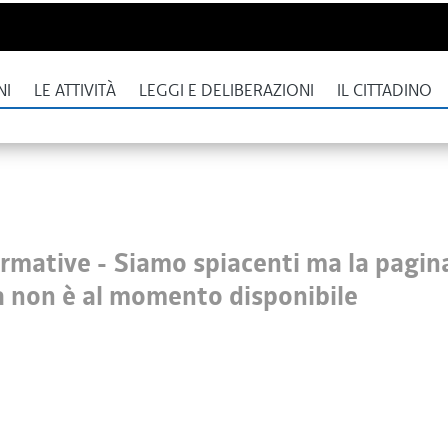
NI
LE ATTIVITÀ
LEGGI E DELIBERAZIONI
IL CITTADINO
ormative -
Siamo spiacenti ma la pagin
a non è al momento disponibile