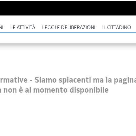
NI
LE ATTIVITÀ
LEGGI E DELIBERAZIONI
IL CITTADINO
ormative -
Siamo spiacenti ma la pagin
a non è al momento disponibile