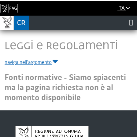
ITA
LEGGI E REGOLAMENTI
naviga nell'argomento
Fonti normative -
Siamo spiacenti
ma la pagina richiesta non è al
momento disponibile