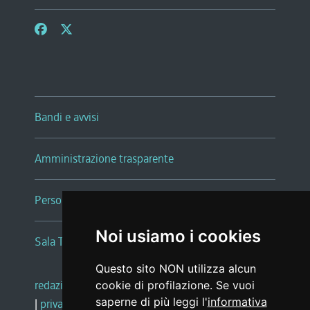
Bandi e avvisi
Amministrazione trasparente
Persone e Uffici
Noi usiamo i cookies
Sala Tiziano Tessitori
Questo sito NON utilizza alcun
redazione web
|
note legali
|
glossario
cookie di profilazione. Se vuoi
saperne di più leggi l'
informativa
|
privacy
|
social media policy