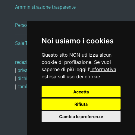
Amministrazione trasparente
Persone e Uffici
Noi usiamo i cookies
Sala Tiziano Tessitori
Questo sito NON utilizza alcun
redazione web
|
note legali
|
glossario
cookie di profilazione. Se vuoi
saperne di più leggi l'
informativa
|
privacy
|
social media policy
estesa sull'uso dei cookie
.
|
dichiarazione di accessibilità
|
feedback
|
cambio preferenze cookie
Accetta
Rifiuta
Realizzato da
Cambia le preferenze