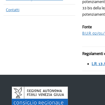
potenziamento 
33 bis della l
Contatti
potenziamento 
Fonte
B.U.R. 02/01/
Regolamenti e
L.R. 13 