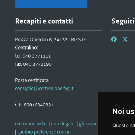
Recapiti e contatti
Seguici
Piazza Oberdan 6, 34133 TRIESTE
Centralino:
tel. 040 3771111
fax. 040 3773190
Posta certificata:
consiglio@certregione.fvg.it
C.F. 80016340327
Noi us
redazione web
|
note legali
|
glossario
|
privacy
|
socia
Questo sit
|
cambio preferenze cookie