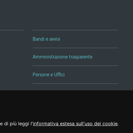
Bandi e avvisi
Amministrazione trasparente
Persone e Uffici
Sala Tiziano Tessitori
Realizzato da
 di più leggi l'
informativa estesa sull'uso dei cookie
.