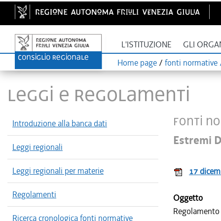
L'ISTITUZIONE
GLI ORGA
Home page
/
fonti normative /
LEGGI E REGOLAMENTI
Fonti no
Introduzione alla banca dati
Estremi D
Leggi regionali
Leggi regionali per materie
17 dicem
Regolamenti
Oggetto
Regolamento co
Ricerca cronologica fonti normative