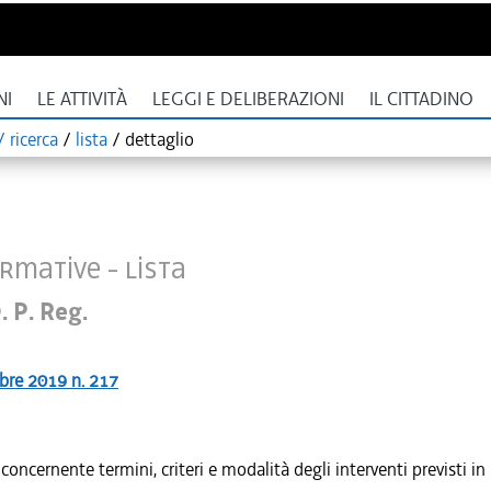
NI
LE ATTIVITÀ
LEGGI E DELIBERAZIONI
IL CITTADINO
 ricerca
/
lista
/
dettaglio
rmative - Lista
. P. Reg.
bre 2019 n. 217
ncernente termini, criteri e modalità degli interventi previsti in