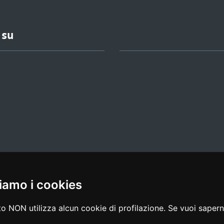
 su
iamo i cookies
l media policy
|
dichiarazione di accessibilità
|
feedback
o NON utilizza alcun cookie di profilazione. Se vuoi saperne