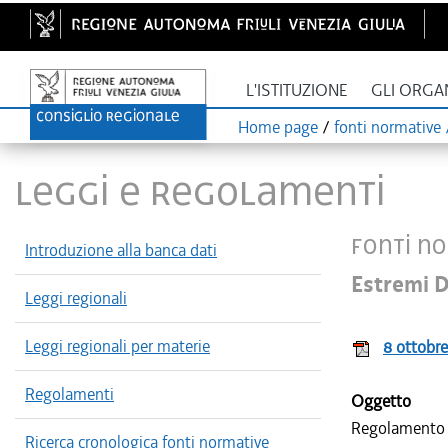
L'ISTITUZIONE
GLI ORGA
Home page
/
fonti normative /
LEGGI E REGOLAMENTI
Fonti no
Introduzione alla banca dati
Estremi D
Leggi regionali
Leggi regionali per materie
8 ottobr
Regolamenti
Oggetto
Regolamento re
Ricerca cronologica fonti normative