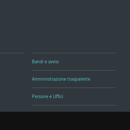
Bandi e avvisi
Amministrazione trasparente
Persone e Uffici
Sala Tiziano Tessitori