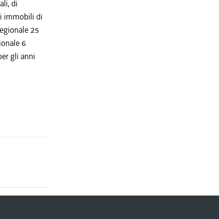
li, di
i immobili di
regionale 25
ionale 6
er gli anni