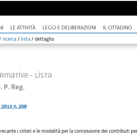
NI
LE ATTIVITÀ
LEGGI E DELIBERAZIONI
IL CITTADINO
 ricerca
/
lista
/
dettaglio
rmative - Lista
. P. Reg.
e 2015 n. 208
cante i criteri e le modalità per la concessione dei contributi per 