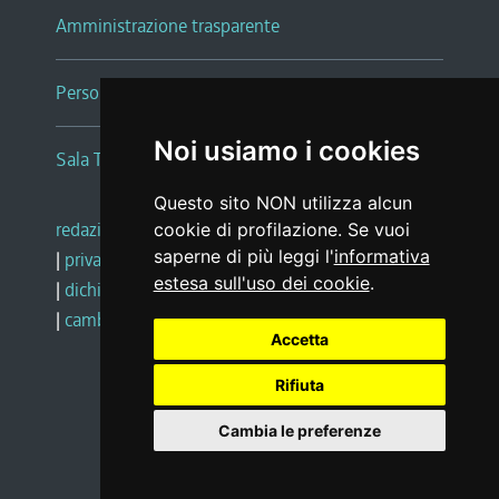
Amministrazione trasparente
Persone e Uffici
Noi usiamo i cookies
Sala Tiziano Tessitori
Questo sito NON utilizza alcun
redazione web
|
note legali
|
glossario
cookie di profilazione. Se vuoi
saperne di più leggi l'
informativa
|
privacy
|
social media policy
estesa sull'uso dei cookie
.
|
dichiarazione di accessibilità
|
feedback
|
cambio preferenze cookie
Accetta
Rifiuta
Realizzato da
Cambia le preferenze