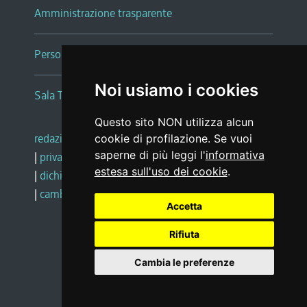
Amministrazione trasparente
Persone e Uffici
Noi usiamo i cookies
Sala Tiziano Tessitori
Questo sito NON utilizza alcun
redazione web
|
note legali
|
glossario
cookie di profilazione. Se vuoi
saperne di più leggi l'
informativa
|
privacy
|
social media policy
estesa sull'uso dei cookie
.
|
dichiarazione di accessibilità
|
feedback
|
cambio preferenze cookie
Accetta
Rifiuta
Realizzato da
Cambia le preferenze