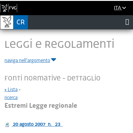
ITA
LEGGI E REGOLAMENTI
naviga nell'argomento
Fonti normative - Dettaglio
« Lista
-
ricerca
Estremi Legge regionale
20 agosto 2007
n.
23