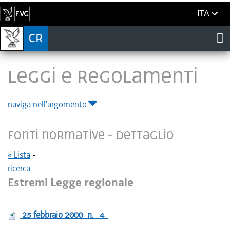
ITA
LEGGI E REGOLAMENTI
naviga nell'argomento
Fonti normative - Dettaglio
« Lista
-
ricerca
Estremi Legge regionale
25 febbraio 2000
n.
4