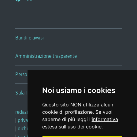
Bandi e avvisi
Amministrazione trasparente
Persone e Uffici
Noi usiamo i cookies
Sala Tiziano Tessitori
Questo sito NON utilizza alcun
redazione web
|
note legali
|
glossario
cookie di profilazione. Se vuoi
saperne di più leggi l'
informativa
|
privacy
|
social media policy
estesa sull'uso dei cookie
.
|
dichiarazione di accessibilità
|
feedback
|
cambio preferenze cookie