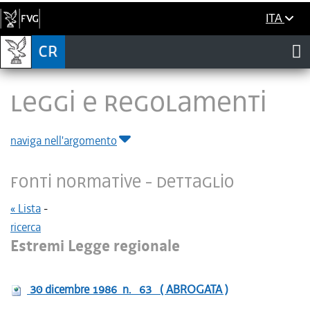
ITA
LEGGI E REGOLAMENTI
naviga nell'argomento
Fonti normative - Dettaglio
« Lista
-
ricerca
Estremi Legge regionale
30 dicembre 1986
n.
63
( ABROGATA )